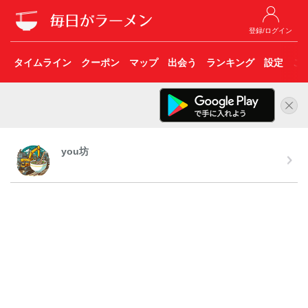
登録/ログイン
タイムライン
クーポン
マップ
出会う
ランキング
設定
こ
you坊