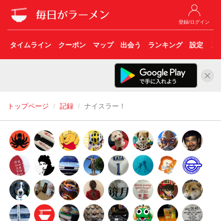
登録/ログイン
タイムライン
クーポン
マップ
出会う
ランキング
設定
こ
トップページ
記録
ナイスラー！