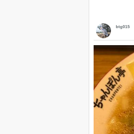
btg015