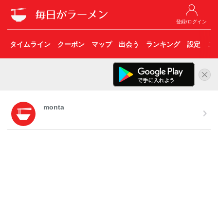
登録/ログイン
タイムライン
クーポン
マップ
出会う
ランキング
設定
こ
monta