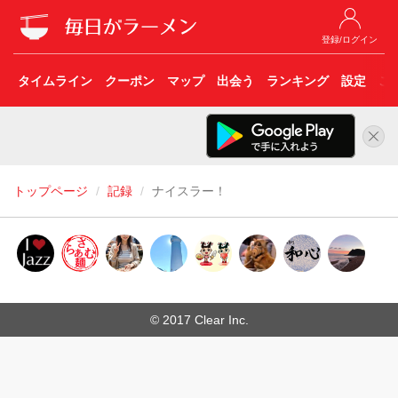
登録/ログイン
タイムライン
クーポン
マップ
出会う
ランキング
設定
こ
トップページ
記録
ナイスラー！
© 2017 Clear Inc.