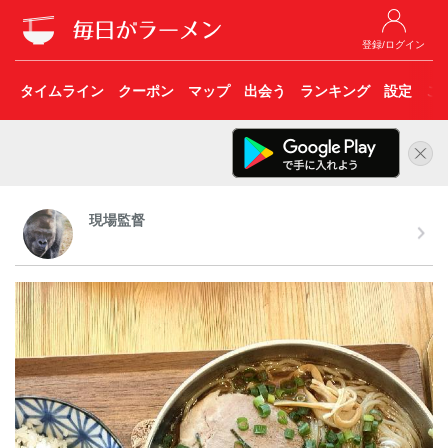
登録/ログイン
タイムライン
クーポン
マップ
出会う
ランキング
設定
こ
現場監督