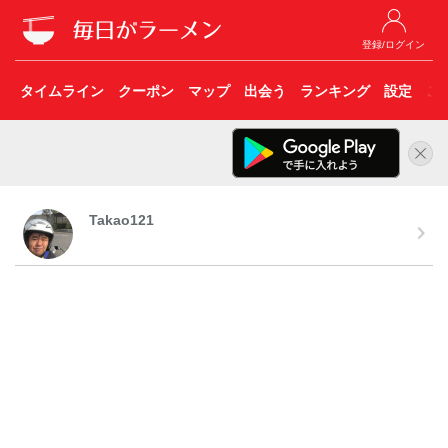
登録/ログイン
タイムライン
クーポン
マップ
出会う
ランキング
設定
こ
Takao121