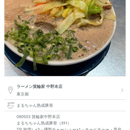
ラーメン箕輪家 中野本店
東京都
まるちゃん熟成豚骨
080503 箕輪家中野本店
まるちちゃん熟成豚骨（ｶﾀﾒ）
TP 泡増し×3・燻製チャーシュー×1・キャベチャー・黒烏