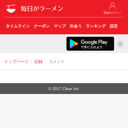
登録/ログイン
タイムライン
クーポン
マップ
出会う
ランキング
設定
こ
トップページ
記録
コメント
© 2017 Clear Inc.