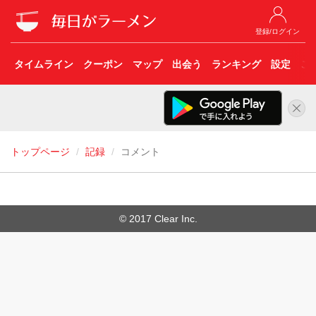
登録/ログイン
タイムライン
クーポン
マップ
出会う
ランキング
設定
こ
トップページ
記録
コメント
© 2017 Clear Inc.