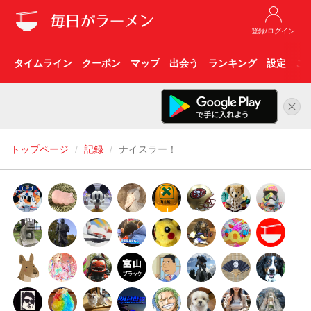
登録/ログイン
タイムライン
クーポン
マップ
出会う
ランキング
設定
こ
トップページ
記録
ナイスラー！