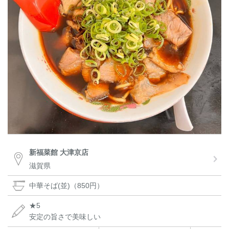
新福菜館 大津京店
滋賀県
中華そば(並)（850円）
★5
安定の旨さで美味しい