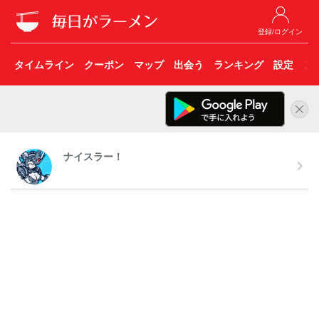
登録/ログイン
タイムライン
クーポン
マップ
出会う
ランキング
設定
こ
ナイスラー！