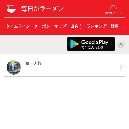
登録/ログイン
タイムライン
クーポン
マップ
出会う
ランキング
設定
こ
狼一人旅