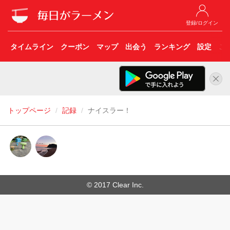
登録/ログイン
タイムライン
クーポン
マップ
出会う
ランキング
設定
こ
トップページ
記録
ナイスラー！
© 2017 Clear Inc.