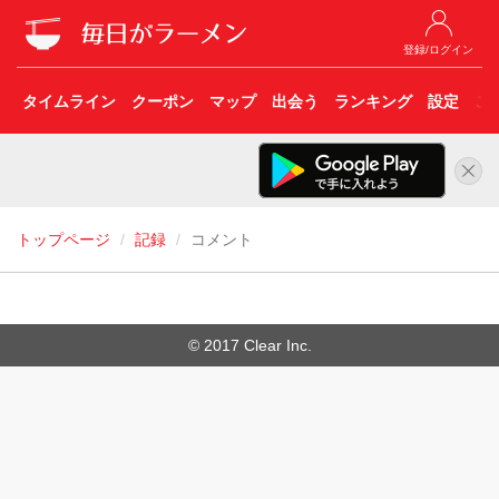
登録/ログイン
タイムライン
クーポン
マップ
出会う
ランキング
設定
こ
トップページ
記録
コメント
© 2017 Clear Inc.