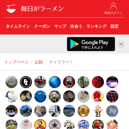
登録/ログイン
タイムライン
クーポン
マップ
出会う
ランキング
設定
こ
トップページ
記録
ナイスラー！