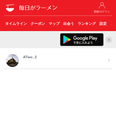
登録/ログイン
タイムライン
クーポン
マップ
出会う
ランキング
設定
こ
ATwo_2