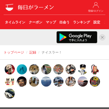
登録/ログイン
タイムライン
クーポン
マップ
出会う
ランキング
設定
こ
トップページ
記録
ナイスラー！