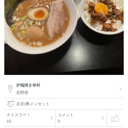
炉端焼き幸村
長野県
左近(豚メシセット
ナイスラー！
コメント
16
0