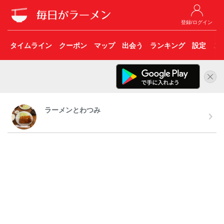
登録/ログイン
タイムライン
クーポン
マップ
出会う
ランキング
設定
こ
ラーメンとわつみ