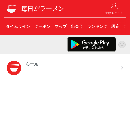
登録/ログイン
タイムライン
クーポン
マップ
出会う
ランキング
設定
こ
らー兄