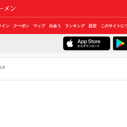
ライン
クーポン
マップ
出会う
ランキング
設定
このサイトに
ん0