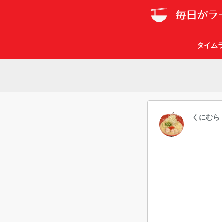
タイム
くにむら