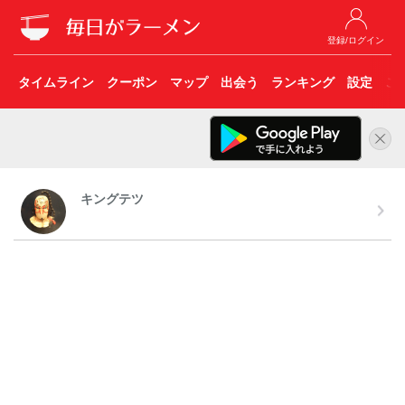
登録/ログイン
タイムライン
クーポン
マップ
出会う
ランキング
設定
こ
キングテツ