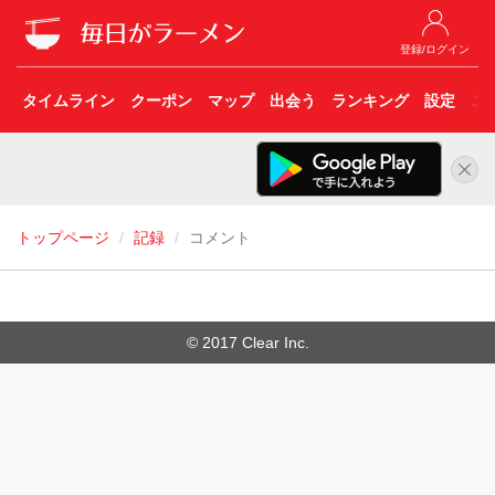
登録/ログイン
タイムライン
クーポン
マップ
出会う
ランキング
設定
こ
トップページ
記録
コメント
© 2017 Clear Inc.