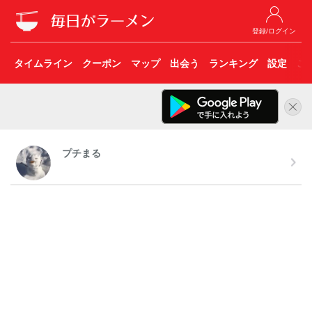
登録/ログイン
タイムライン
クーポン
マップ
出会う
ランキング
設定
こ
プチまる