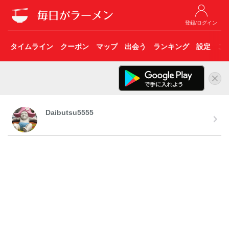
登録/ログイン
タイムライン
クーポン
マップ
出会う
ランキング
設定
こ
Daibutsu5555