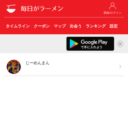
登録/ログイン
タイムライン
クーポン
マップ
出会う
ランキング
設定
こ
じーめんまん