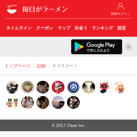
登録/ログイン
タイムライン
クーポン
マップ
出会う
ランキング
設定
こ
トップページ
記録
ナイスラー！
© 2017 Clear Inc.