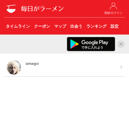
登録/ログイン
タイムライン
クーポン
マップ
出会う
ランキング
設定
こ
amago