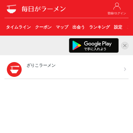
登録/ログイン
タイムライン
クーポン
マップ
出会う
ランキング
設定
こ
ざりこラーメン