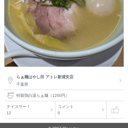
らぁ麺はやし田 アトレ新浦安店
千葉県
特製鶏白湯らぁ麺（1250円）
ナイスラー！
コメント
12
0