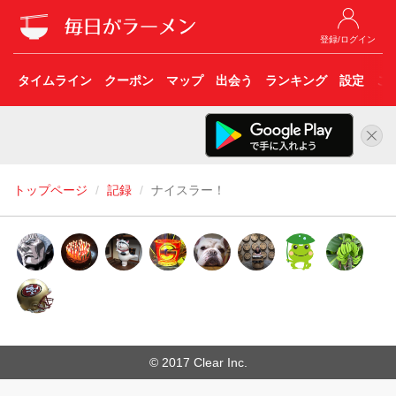
登録/ログイン
タイムライン
クーポン
マップ
出会う
ランキング
設定
こ
トップページ
記録
ナイスラー！
© 2017 Clear Inc.