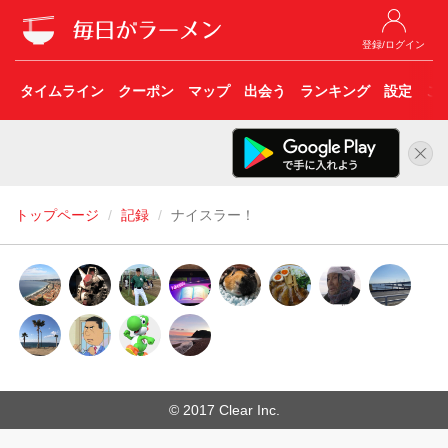
登録/ログイン
タイムライン
クーポン
マップ
出会う
ランキング
設定
こ
トップページ
記録
ナイスラー！
© 2017 Clear Inc.