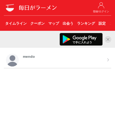
登録/ログイン
タイムライン
クーポン
マップ
出会う
ランキング
設定
こ
mendo