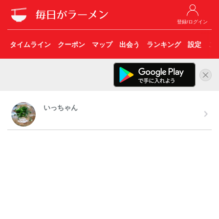
登録/ログイン
タイムライン
クーポン
マップ
出会う
ランキング
設定
こ
いっちゃん