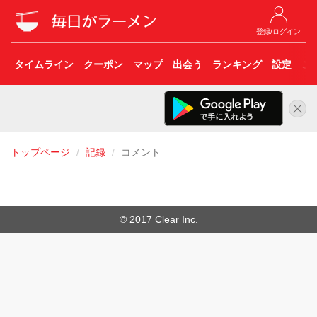
登録/ログイン
タイムライン
クーポン
マップ
出会う
ランキング
設定
こ
トップページ
記録
コメント
© 2017 Clear Inc.