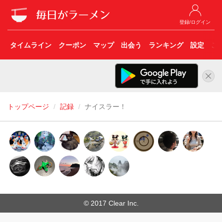
登録/ログイン
タイムライン
クーポン
マップ
出会う
ランキング
設定
こ
トップページ
記録
ナイスラー！
© 2017 Clear Inc.