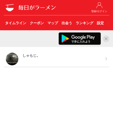
登録/ログイン
タイムライン
クーポン
マップ
出会う
ランキング
設定
こ
しゃもじ。