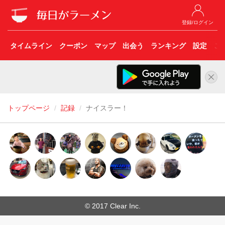
登録/ログイン
タイムライン
クーポン
マップ
出会う
ランキング
設定
こ
トップページ
記録
ナイスラー！
© 2017 Clear Inc.