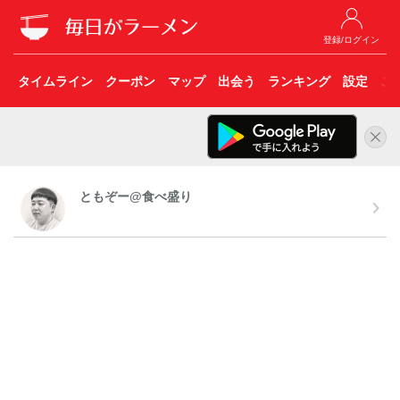
登録/ログイン
タイムライン
クーポン
マップ
出会う
ランキング
設定
こ
ともぞー@食べ盛り