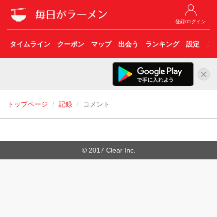
登録/ログイン
タイムライン
クーポン
マップ
出会う
ランキング
設定
こ
トップページ
記録
コメント
© 2017 Clear Inc.