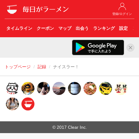
登録/ログイン
タイムライン
クーポン
マップ
出会う
ランキング
設定
こ
トップページ
記録
ナイスラー！
© 2017 Clear Inc.