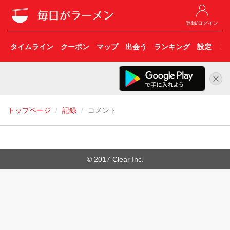
登録/ログイン
タイムライン
クーポン
マップ
出会う
ランキング
設定
こ
トップページ
記録
コメント
© 2017 Clear Inc.