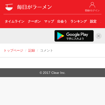
登録/ログイン
タイムライン
クーポン
マップ
出会う
ランキング
設定
こ
トップページ
記録
コメント
© 2017 Clear Inc.