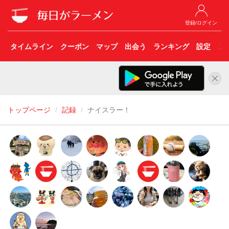
登録/ログイン
タイムライン
クーポン
マップ
出会う
ランキング
設定
こ
トップページ
記録
ナイスラー！