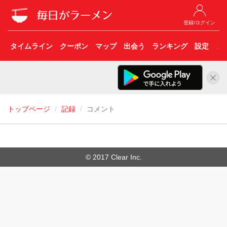
登録/ログイン
タイムライン
クーポン
マップ
出会う
ランキング
設定
こ
トップページ
記録
コメント
© 2017 Clear Inc.