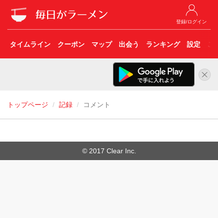
登録/ログイン
タイムライン
クーポン
マップ
出会う
ランキング
設定
こ
トップページ
記録
コメント
© 2017 Clear Inc.