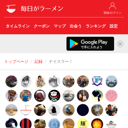
登録/ログイン
タイムライン
クーポン
マップ
出会う
ランキング
設定
こ
トップページ
記録
ナイスラー！