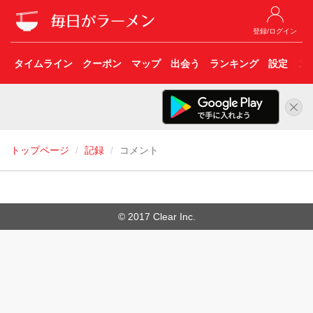
登録/ログイン
タイムライン
クーポン
マップ
出会う
ランキング
設定
こ
トップページ
記録
コメント
© 2017 Clear Inc.