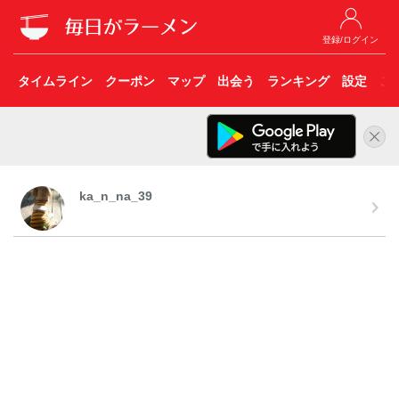
登録/ログイン
タイムライン
クーポン
マップ
出会う
ランキング
設定
こ
ka_n_na_39