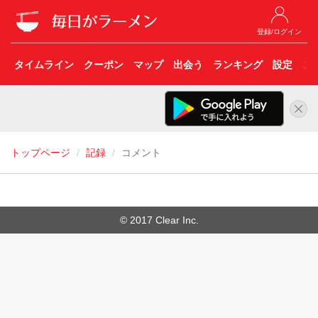
登録/ログイン
タイムライン
クーポン
マップ
出会う
ランキング
設定
こ
トップページ
記録
コメント
© 2017 Clear Inc.