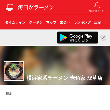
登録/ログイン
タイムライン
クーポン
マップ
出会う
ランキング
設定
こ
横浜家系ラーメン 壱角家 浅草店
住所